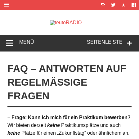
Zum
Inhalt
springen
teutoRAD
Music is life!
MENÜ
SEITENLEISTE
FAQ – ANTWORTEN AUF
REGELMÄSSIGE F
RAGEN
– Frage: Kann ich mich für ein Praktikum bewerben?
Wir bieten derzeit
keine
Praktikumsplätze und auch
keine
Plätze für einen „Zukunftstag“ oder ähnlichem an.