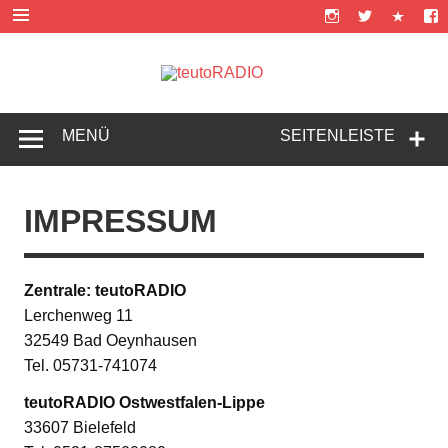
Zum
Inhalt
springen
teutoRAD
Music is life!
MENÜ
SEITENLEISTE
IMPRESSUM
Zentrale: teutoRADIO
Lerchenweg 11
32549 Bad Oeynhausen
Tel. 05731-741074
teutoRADIO Ostwestfalen-Lippe
33607 Bielefeld